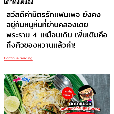
เต้าทึงเผ่งอัง
สวัสดีค่ามิตรรักแฟนเพจ ยังคง
อยู่กับหนูหิ่นที่ย่านคลองเตย
พระราม 4 เหมือนเดิม เพิ่มเติมคือ
ถึงคิวของหวานแล้วค่า!
Continue reading