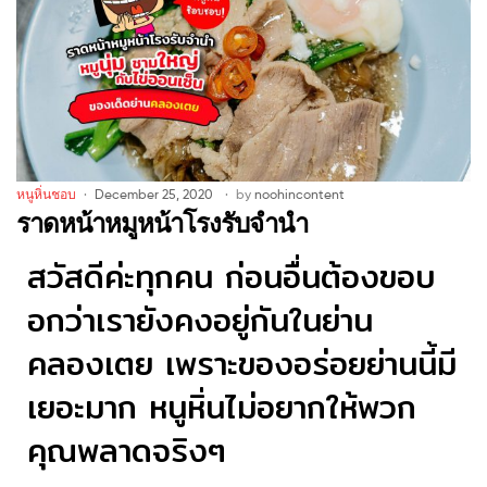
หนูหิ่นชอบ
December 25, 2020
by
noohincontent
ราดหน้าหมูหน้าโรงรับจำนำ
สวัสดีค่ะทุกคน ก่อนอื่นต้องขอบ
อกว่าเรายังคงอยู่กันในย่าน
คลองเตย เพราะของอร่อยย่านนี้มี
เยอะมาก หนูหิ่นไม่อยากให้พวก
คุณพลาดจริงๆ