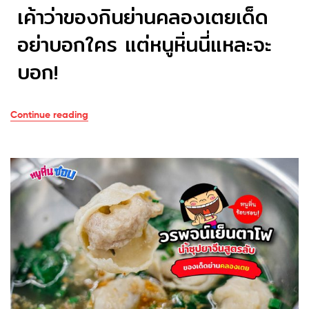
เค้าว่าของกินย่านคลองเตยเด็ด
อย่าบอกใคร แต่หนูหิ่นนี่แหละจะ
บอก!
Continue reading