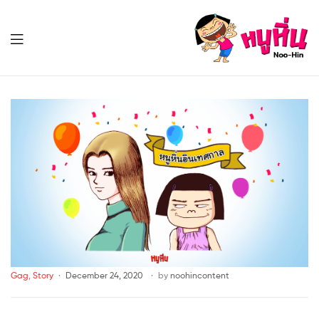
หนู
หิ่น
Noo-
หนู
Hin
หิ่น
Noo-
Hin
Gag
,
Story
December 24, 2020
by
noohincontent