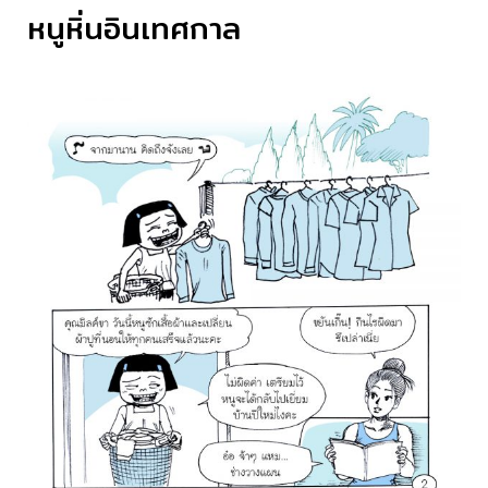
หนูหิ่นอินเทศกาล