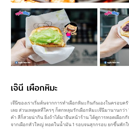
เจ๊นี เผือกหิมะ
เจ๊นีของเราเริ่มต้นจากการทำเผือกหิมะกินกันเองในครอบครัว แ
เลย ส่วนเหตุผลที่ใครๆ ก็ตกหลุมรักเผือกหิมะเจ๊นีมานานกว่า
คำ สีก็สวยน่ากิน ยิ่งถ้าได้มายืนหน้าร้าน ได้ดูการทอดเผือกก
จากเผื
อกหัวใหญ่ ทอดในน้ำมัน 1 รอบจนสุกกรอบ ยกขึ้นพักให้เ