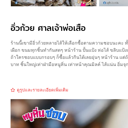
อิ่วก้วย ศาลเจ้าพ่อเสือ
ร้านนี้เขามีอิ่วก้วยหลายไส้ให้เลือกซื้อตามความชอบนะคะ ทั้งไ
เผือก ขนมทุกชิ้นทำกันสดๆ หน้าร้าน ปั้นแป้ง ห่อไส้ ขลิบแ
ถ้าใครชอบแบบกรอบๆ ก็ซื้อแล้วกินได้เลยอุ่นๆ หน้าร้าน แต่ถ้าท
บาท ชิ้นใหญ่เท่าฝ่ามือหนูหิ่น เท่าหน้าคุณมิลค์ ไส้แน่น อิ่มจ
ดูรูปและรายละเอียดเพิ่มเติม