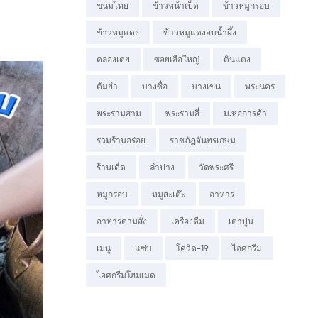
ขนมไทย
ข้าวหน้าเป็ด
ข้าวหมูกรอบ
ข้าวหมูแดง
ข้าวหมูแดงอบน้ำผึ้ง
คลองเตย
ซอยเสือใหญ่
ดินแดง
ต้มยำ
บางซื่อ
บางเขน
พระนคร
พระรามสาม
พระรามสี่
ม.หอการค้า
รวมร้านอร่อย
ราชภัฏจันทรเกษม
ร้านเด็ด
ลำปาง
วัดพระศรี
หมูกรอบ
หมูสะเต๊ะ
อาหาร
อาหารตามสั่ง
เครื่องดื่ม
เตาปูน
เมนู
แซ่บ
โควิด-19
ไอศกรีม
ไอศกรีมโฮมเมด