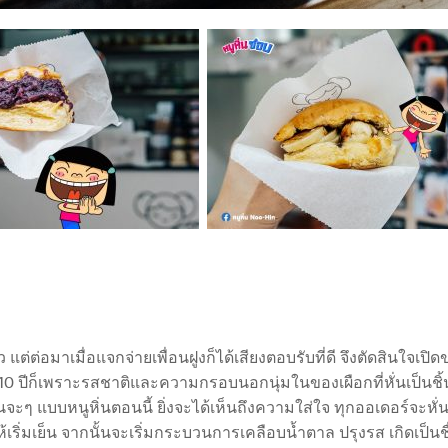
ต่ต่อมาเมื่อแจกจ่ายเพื่อนฝูงก็ได้เสียงตอบรับที่ดี จึงตัดสินใจเปิ
 10 ปีก็เพราะรสชาติและความกรอบนอกนุ่มในของเผือกที่หั่นเป็นชิ้
ันจะๆ แบบหนูหิ่นตอนนี้ ยิ่งจะได้เห็นถึงความใส่ใจ ทุกออเดอร์จะหั
ริ่มเย็น จากนั้นจะเริ่มกระบวนการเคลือบน้ำตาล ปรุงรส เกิดเป็นชื