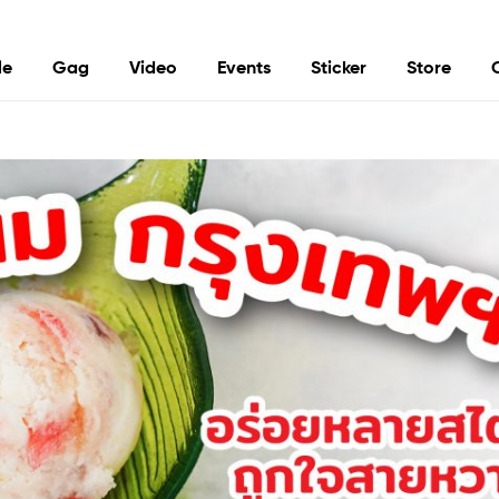
le
Gag
Video
Events
Sticker
Store