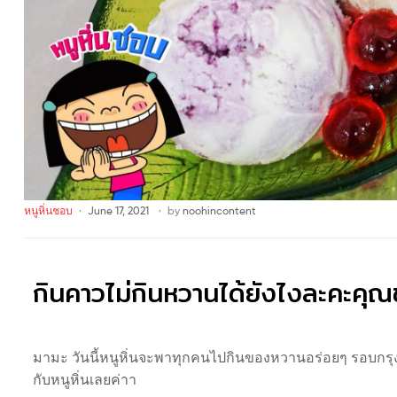
หนูหิ่นชอบ
June 17, 2021
by
noohincontent
กินคาวไม่กินหวานได้ยังไงละคะคุณ
มามะ วันนี้หนูหิ่นจะพาทุกคนไปกินของหวานอร่อยๆ รอบกรุงเท
กับหนูหิ่นเลยค่าา