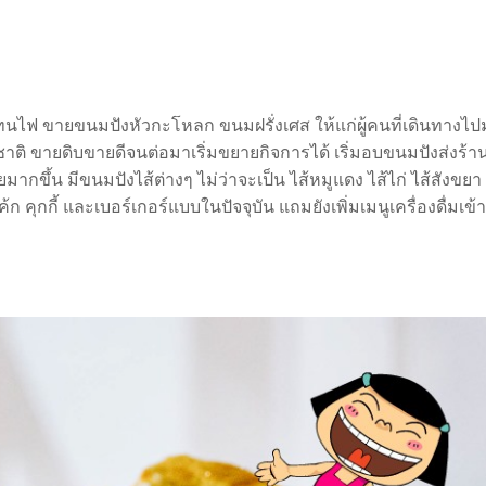
ญทนไฟ ขายขนมปังหัวกะโหลก ขนมฝรั่งเศส ให้แก่ผู้คนที่เดินทางไ
ชาติ ขายดิบขายดีจนต่อมาเริ่มขยายกิจการได้ เริ่มอบขนมปังส่งร้า
กขึ้น มีขนมปังไส้ต่างๆ ไม่ว่าจะเป็น ไส้หมูแดง ไส้ไก่ ไส้สังขย
ค้ก คุกกี้ และเบอร์เกอร์แบบในปัจจุบัน แถมยังเพิ่มเมนูเครื่องดื่มเข้