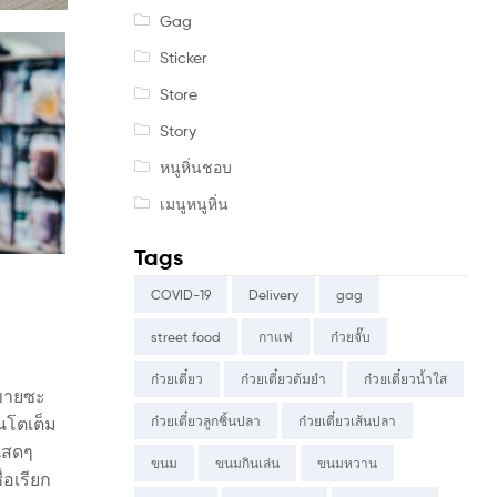
Gag
Sticker
Store
Story
หนูหิ่นชอบ
เมนูหนูหิ่น
Tags
COVID-19
Delivery
gag
street food
กาแฟ
ก๋วยจั๊บ
ก๋วยเตี๋ยว
ก๋วยเตี๋ยวต้มยำ
ก๋วยเตี๋ยวน้ำใส
ดขายซะ
ก๋วยเตี๋ยวลูกชิ้นปลา
ก๋วยเตี๋ยวเส้นปลา
นโตเต็ม
่นสดๆ
ขนม
ขนมกินเล่น
ขนมหวาน
่อเรียก