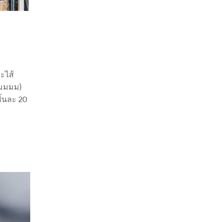
ละไส้
ืมมมม)
ิ้นละ 20