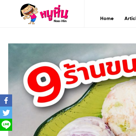
หนู
หิ่น
Home
Artic
Noo-
หนู
Hin
หิ่น
Noo-
Hin