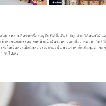
ส้กะหล่ำปลีทรงเครื่องหมูสับ (ไส้ดั้งเดิม) ไส้กุยช่าย ไส้หน่อไม้ แ
ป้งแล้วหย่อนลงกระทะ ทอดด้วยน้ำมันร้อนๆ จนเหลืองกรอบน่ากิน (ห
ิ้งให้เย็นลง แป้งนิ่มลง จะยิ่งอร่อยขึ้น ส่วนราคาก็แสนคุ้มค่าค่ะ ช
ุกๆ กันไปเลย