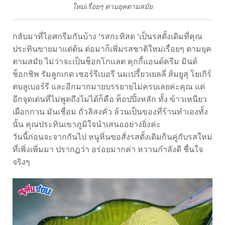
ใหม่เรื่อยๆ ตามยุคตามสมัย
กลับมาที่ไอศกรีมกันบ้าง ‘รสกะทิสด ‘เป็นรสดั้งเดิมที่คุณ
ประทินขายมาแต่ต้น ต่อมาก็เพิ่มรสชาติใหม่เรื่อยๆ ตามยุค
ตามสมัย ไม่ว่าจะเป็นช็อกโกแลต คุกกี้แอนด์ครีม มินต์
ช็อกชิพ รัมลูกเกด เชอร์รีเบอรี นมเปรี้ยวเยลลี่ ส้มยูสุ โยเกิร์
ตบลูเบอร์รี และอีกมากมายบรรยายไม่ครบเลยค่ะคุณ แต่
อีกจุดเด่นที่ไม่พูดถึงไม่ได้ก็คือ ท็อปปิ้งหลัก ทั้ง ข้าวเหนียว
เผือกกวน มันเชื่อม ถั่วลิสงคั่ว ล้วนเป็นของที่ร้านทำเองทั้ง
นั้น คุณประทินเขาภูมิใจนำเสนออย่างยิ่งค่ะ
วันนี้ก่อนจะจากกันไป หนูหิ่นขอสั่งรสดั้งเดิมกินคู่กับรสใหม่
ที่เพิ่งเพิ่มมา ปรากฏว่า อร่อยมากค่า หวานกำลังดี ชื่นใจ
จริงๆ