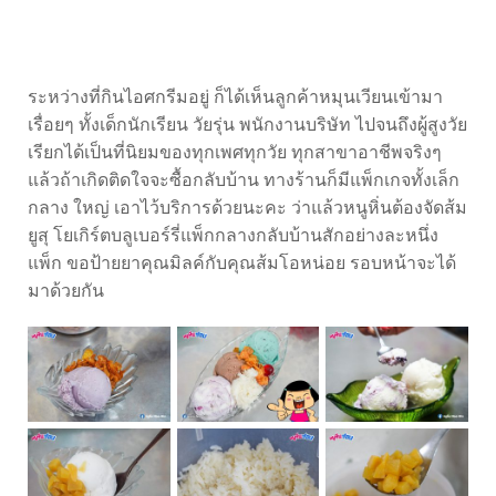
ระหว่างที่กินไอศกรีมอยู่ ก็ได้เห็นลูกค้าหมุนเวียนเข้ามา
เรื่อยๆ ทั้งเด็กนักเรียน วัยรุ่น พนักงานบริษัท ไปจนถึงผู้สูงวัย
เรียกได้เป็นที่นิยมของทุกเพศทุกวัย ทุกสาขาอาชีพจริงๆ
แล้วถ้าเกิดติดใจจะซื้อกลับบ้าน ทางร้านก็มีแพ็กเกจทั้งเล็ก
กลาง ใหญ่ เอาไว้บริการด้วยนะคะ ว่าแล้วหนูหิ่นต้องจัดส้ม
ยูสุ โยเกิร์ตบลูเบอร์รี่แพ็กกลางกลับบ้านสักอย่างละหนึ่ง
แพ็ก ขอป้ายยาคุณมิลค์กับคุณส้มโอหน่อย รอบหน้าจะได้
มาด้วยกัน