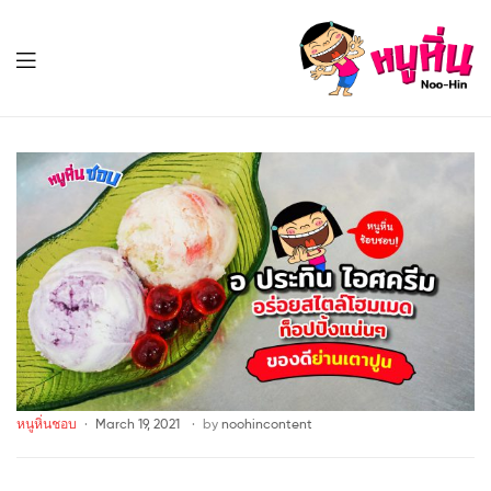
หนู
หิ่น
Noo-
หนู
Hin
หิ่น
Noo-
Hin
หนูหิ่นชอบ
March 19, 2021
by
noohincontent