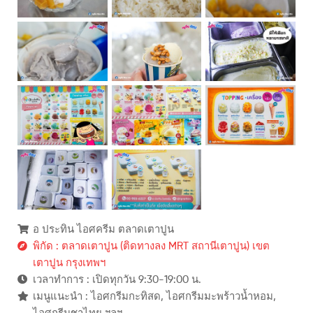
อ ประทิน ไอศครีม ตลาดเตาปูน
พิกัด : ตลาดเตาปูน (ติดทางลง MRT สถานีเตาปูน) เขต
เตาปูน กรุงเทพฯ
เวลาทำการ : เปิดทุกวัน 9:30-19:00 น.
เมนูแนะนำ : ไอศกรีมกะทิสด, ไอศกรีมมะพร้าวน้ำหอม,
ไอศกรีมชาไทย ฯลฯ