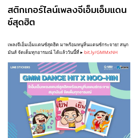
สติกเกอร์ไลน์เพลงจีเอ็มเอ็มแดน
ซ์สุดฮิต
เพลงจีเอ็มเอ็มแดนซ์สุดฮิต มาพร้อมหนูหิ่นแดนซ์กระจาย! สนุก
มันส์ จัดเต็มทุกอารมณ์ ได้แล้ววันนี้ที่ ▸
bit.ly/GMMxNH