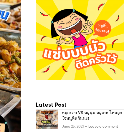
Latest Post
หมูกรอบ VS หมูนุ่ม หมูแบบไหนถูก
ใจหนูหิ่นกันนะ!
June 25, 2021 —
Leave a comment