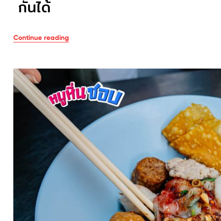
กันได้
Continue reading