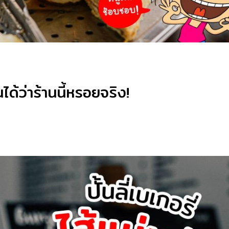
่นได้ว่าร้านนี้หรอยจริง!