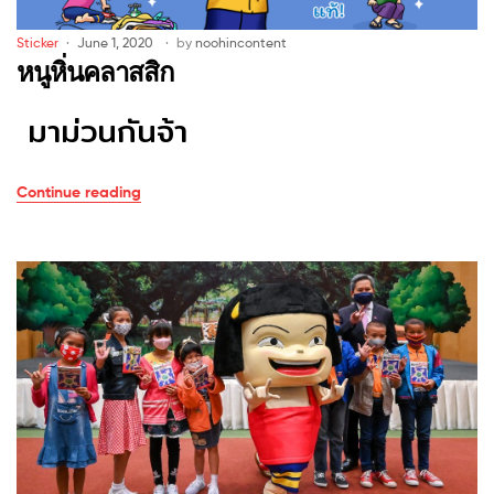
Sticker
June 1, 2020
by
noohincontent
หนูหิ่นคลาสสิก
มาม่วนกันจ้า
Continue reading