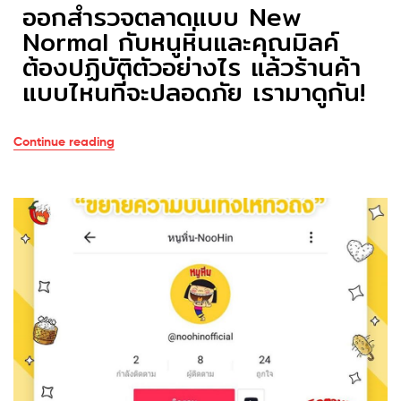
ออกสำรวจตลาดแบบ New
Normal กับหนูหิ่นและคุณมิลค์
ต้องปฏิบัติตัวอย่างไร แล้วร้านค้า
แบบไหนที่จะปลอดภัย เรามาดูกัน!
Continue reading