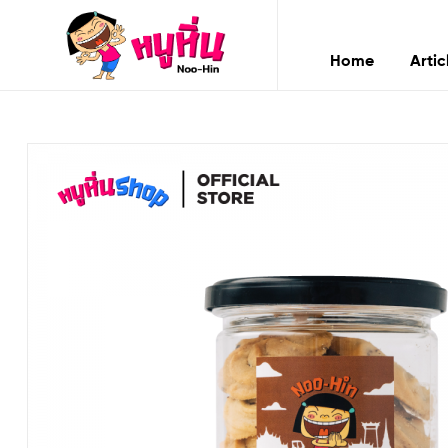
หนู
หิ่น
Home
Artic
Noo-
หนู
Hin
หิ่น
Noo-
Hin